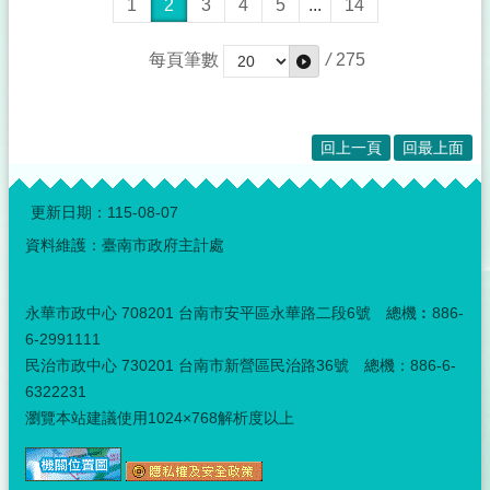
1
2
3
4
5
...
14
每頁筆數
/
275
回上一頁
回最上面
:::
更新日期：
115-08-07
資料維護：臺南市政府主計處
永華市政中心 708201 台南市安平區永華路二段6號 總機︰886-
6-2991111
民治市政中心 730201 台南市新營區民治路36號 總機：886-6-
6322231
瀏覽本站建議使用1024×768解析度以上