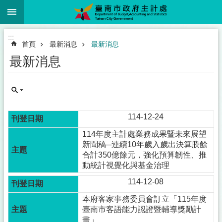
:::
跳到主要內容區塊
:::
首頁
最新消息
最新消息
最新消息
114-12-24
114年度主計處業務成果暨未來展望
新聞稿─連續10年歲入歲出決算賸餘
合計350億餘元，強化預算韌性、推
動統計視覺化與基金治理
114-12-08
本府客家事務委員會訂立「115年度
臺南市客語能力認證暨輔導獎勵計
畫」