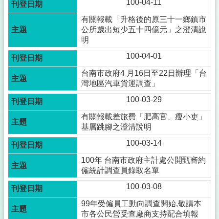
100-04-11
有關報載「升格後的原三十一鄉鎮市
公所歲出短少五十四億元」之澄清說
明
100-04-01
台南市政府4 月16日至22日辦理「台
灣地區汽車貨運調查」
100-03-29
有關報載差旅費「肥高官、瘦小吏」
基層跳腳之澄清說明
100-03-14
100年 台南市政府主計處公開甄審約
僱統計調查員錄取名單
100-03-08
99年受僱員工動向調查開始,敬請本
市各公民營受查廠商支持配合填報